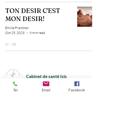
TON DESIR C'EST
MON DESIR!
Emilie Franchon
Oct 25, 2023
6 min read
Cabinet de santé Isis
772, route de Lyon
01600 Trévoux
Tel
Email
Facebook