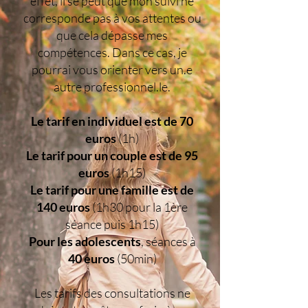
effet, il se peut que mon suivi ne
corresponde pas à vos attentes ou
que cela dépasse mes
compétences. Dans ce cas, je
pourrai vous orienter vers un.e
autre professionnel.le.
Le tarif en individuel est de 70
euros
(1h)
Le tarif pour un couple est de 95
euros
(1h15)
Le tarif pour une famille est de
140 euros
(1h30 pour la 1ère
séance puis 1h15)
​Pour les adolescents
, séances à
40 euros
(50min)
Les tarifs des consultations ne