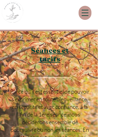
Séances et
tarifs
Parce qu’il est essentiel de pouvoir
s’exprimer en toute bienveillance,
en sécurité et avec confiance, à la
fin de la 1ère séance, nous
déciderons ensemble de
poursuivre ou non les séances. En