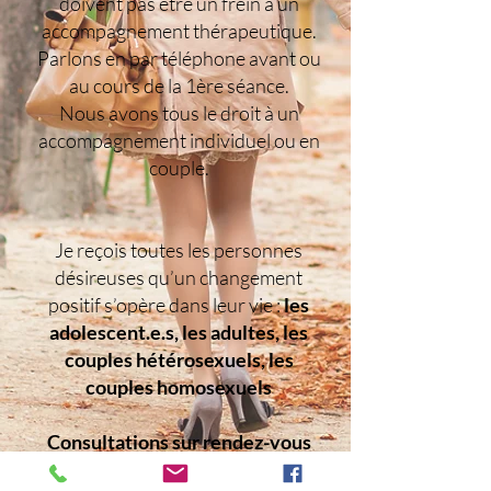
doivent pas être un frein à un
accompagnement thérapeutique.
Parlons en par téléphone avant ou
au cours de la 1ère séance.
Nous avons tous le droit à un
accompagnement individuel ou en
couple.
Je reçois toutes les personnes
désireuses qu’un changement
positif s’opère dans leur vie :
les
adolescent.e.s, les adultes, les
couples hétérosexuels, les
couples homosexuels
Consultations sur rendez-vous
au Pôle La Croisée à Trévoux