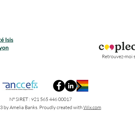
é Isis
Lyon
Retrouvez-moi 
N° SIRET : 921 565 446 00017
3 by Amelia Banks. Proudly created with
Wix.com